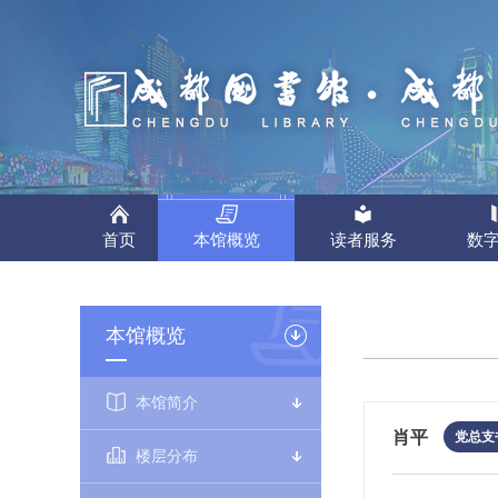
首页
本馆概览
读者服务
数
注册服务
数字资源
文献提供
中心简介
地方志
注册服务
成都数字图书馆又称成
我们以丰富的馆藏资源
本馆概览
社会保障卡认证的读者都
层次、全方位的个性化
借还规则
移动阅读
课题受理
馆藏善本
年鉴
注册规则
图书馆、新东方、围棋
一、读者凭第二代身份证
WIFI接入
地方报纸
检索证明
民国文献
特色库
本馆简介
二、成都市民凭成都市社
录。
各类文献查阅室提供各
馆及分馆通借通还。
MAIL、系统网上发送
肖平
党总支
电子阅览
地方期刊
馆际互借
修复中心
特色站
楼层分布
三、读者使用身份证和
（一）外借服务
公共数字文化工程资源
通借通还地址
科技查新
古籍普查
您可以通过电话、到馆