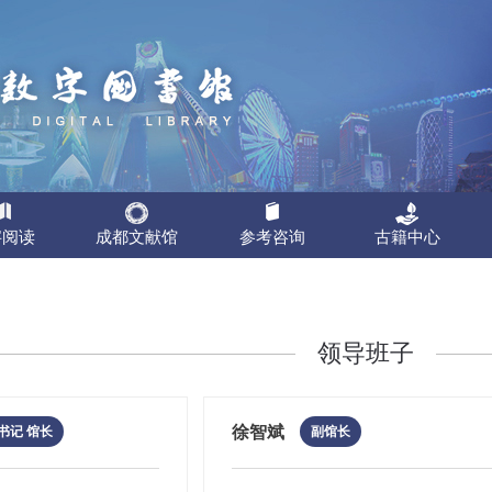
字阅读
成都文献馆
参考咨询
古籍中心
都市公共图书馆数字资源共享平台，成都市公共图书馆（成都图书馆+2
和各类数据库为基础，以其它图书馆和各个情报机构为外延，由专业的图
成都图书馆，是国
能免费使用本站点的资源。数字资源包括超星电子书（学术视频）、龙源期
服务。
都市编制委员会办
领导班子
自学平台、全国电子报刊索引、维普考试资源、职业全能培训库等近30种
责成都全域的古籍
可在全市22家公共图书馆免押金注册，身份证即为读者证，可在全市22家
保卡（全国统一标准具有金额功能的社会保障卡）可在全市22家公共图书馆
类文献资料的检索、静电复印、胶片还原、扫描、拍照、刻录、打印、装订
国家有关古籍保护
等形式传递给最终用户。
推动古籍保护工作
徐智斌
书记 馆长
副馆长
成都市社保卡在享受以下服务内容：
定、标准，其涉及
委托等多种途径递交您的文献申请。我们将在2个工作日内响应您的请求。
市古籍保护中心依