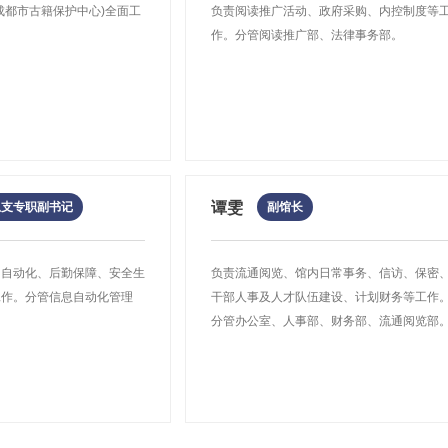
成都市古籍保护中心)全面工
负责阅读推广活动、政府采购、内控制度等
20本、中文期刊4本、外文图书6本；在成都图书馆每次可外借音像光盘1碟(
方案，并指导全市
按行政区划分的四川省志、成都市志、区县志、乡镇志和街道志，也有各种
作。分管阅读推广部、法律事务部。
话或网上续借1次/30天），超期滞纳金为0.1元/本 天。
业务包括：
作，依据有关标准
川省志》、《成都市志》均成套，新修的《四川省志》、《成都市志》和
供的文献出处，获取原文。
普查规范》《古籍定
法排列，方便读者查阅。
sso.cdclib.cn)全部数字资源。
、图书的篇名目次信息。
中心简介
遗失，请至注册馆进行读者信息挂失登记。
请到成都市人社局服务窗口或服务渠道挂失，挂失的社保卡将不能在图书馆
社保卡每次可外借中文图书20本、中文期刊4本、外文图书6本；在成都
团体的课题查询及信息定制（含剪报服务），可提供政策法规信息，市
动终端请在
Android
应用市场或苹果
App Store
下载“超星移动图书馆“
谭雯
总支专职副书记
副馆长
30天），超期滞纳金为0.1元/本 天。
、公开课、书目检索等，仅面向成都图书馆的注册读者（身份证、旧证）
新注册说明
读者（含通过24小时街区图书馆缴纳押金办证读者，部分读者持有单独的读者
式不同，
App
开启后登录账号和密码有差异，分别是：
、自动化、后勤保障、安全生
负责流通阅览、馆内日常事务、信访、保密
文翁路馆一楼总服务台办理押金退还，重新用身份证或成都市社保卡进行读者注
一种方式提交委托：
的账号：身份证号 密码：注册时设置的密码
工作。分管信息自动化管理
干部人事及人才队伍建设、计划财务等工作
押金条”遗失或其中之一遗失时(24小时街区图书馆办证读者无需凭条，直接用
读者可获得初始积分300分，已注册的读者在积分系统上线时自动获得初
文献查阅室现场委托，与工作人员当面沟通，确定是否接受委托及其它
读者证号 密码：本人身份证号后8位
。
分管办公室、人事部、财务部、流通阅览部
。
书或期刊可加2分，每天借书积分最多增加60分，每月借书积分最多增加
7859电话联系成都图书馆参考咨询部进行委托。
图书馆在成都市公共场所设置有60多台电子书借阅机，利用超星移动图书
金史
林中丞书劄
带身份证复印件。
书或期刊每册每天扣减1分，损坏文献每册扣减25分；遗失文献按每册扣
间：周二—周五 上午9:00-12:00 下午13:00—17:00（法定节假日
积分可抵扣逾期滞纳金，1分可抵扣0.01元，只能全额抵扣。积分抵扣
2000多种常见人文期刊）的微信版本，无需登录直接使用，请关注成都
行政区划分上至省级年鉴，下至街道年鉴，涵盖四川省和成都市的各行各业
，4999册，绝大多数为刻本，兼有少量的稿本、抄本，总类丰富，保存
：
阅》、《参考》的微信版，请关注成都图书馆公众号，在“服务大厅”中可见
分类法排列，方便读者查阅。
二十家子书》《潜龙堂画谱》《唐土名胜图会》《林中丞书札》等书。《芥