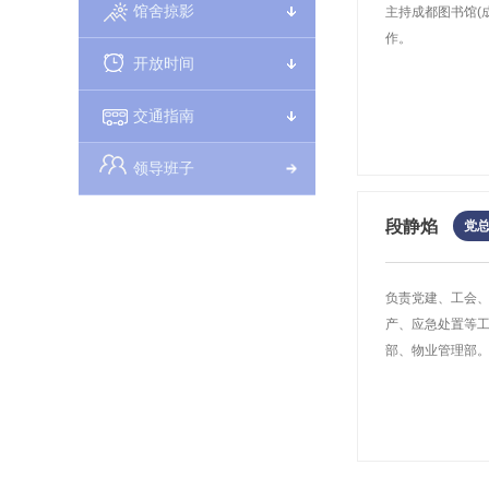
馆舍掠影
主持成都图书馆(
1、每次可外借中文图书
成都文献馆馆藏的地方志
作。
决策参考咨询服务
24小时图书馆
省级保护单位
2、外借借期30天（可电
各类文献查阅室的具体
开放时间
其中第一轮修志的《四
（二）数字资源服务
原文提供：根据用户提
政府信息公开查询
免费短信服务
划结合中国图书馆分类
免费使用“成都数字图书馆”(
交通指南
提供相关学科最新期刊
四、挂失
城市阅读美空间
注册后，读者身份证若
领导班子
成都市社保卡若遗失，
读者凭身份证和成都市
接受企事业机关单位、
1.超星移动图书馆
：移
段静焰
党
（可电话或网上续借1次/
电子书在线阅读、下载
原持证读者退证及重
委托须知
一、请原缴纳押金的持证
备注：由于读者注册方
负责党建、工会
无需凭条)到成都图书馆
积分规则：
您可以通过以下任意
身份证注册读者
产、应急处置等
二、若出现“借书证”“
1、初始积分 新注册
1.到成都图书馆各类
旧证读者的账号：
部、物业管理部
失一个月后，可退还押金
2、加分 每借1册图
2.拨打028-8612
2.电子书借阅机
：成都
三、所有退证均需要携
3、扣分 逾期归还图
3.各类文献查阅室开放时
书下载。
4、积分抵扣滞纳金 
3.龙源微刊
：龙源期刊（
成都文献馆馆藏的年鉴按
我馆共藏有善本426种
社保卡服务温馨提示
4.成图微刊
：馆刊《喜
政区划结合中国图书馆
如斋重修宣和博古图》《
一、关于社保卡