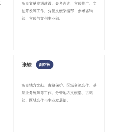
工
负责文献资源建设、参考咨询、宣传推广、文
种)；
古籍保护工作。二、在全市范围内开展古籍普查登记工
行业志、部门志、专业志，共计600多种1000多册。
创开发等工作。分管文献采编部、参考咨询
进行登记、定级、著录。成都市古籍保护中心参照《古籍
部、宣传与文创事业部。
其它志书均陆续上架中。地方志为专架排列，按照行政区
级标准》《古籍特藏破...
查看更多
查看更多
查看更多
查看更多
使用。
图书馆每次可外借音像光盘1碟(种)；外借借期30天
场动态资讯，竞争情报收集与分析，媒体监测与分析。
或扫描二维码
下载。App内有海量
张轶
副馆长
。
证)凭身份证、借书卡、押金凭条(24小时街区图书馆读者
、
负责地方文献、古籍保护、区域交流合作、基
册。
。
层业务统筹等工作。分管地方文献部、古籍
身份证注册的读者无需读者证)，先凭身份证办理挂失手续。挂
始积分300分。
相关事项；
。
部、区域合作与事业发展部。
500分。办理借书手续后系统自动加分。
馆
app
， 直接扫描屏幕中的图书封面二位码进行该
食憲鴻秘
减50分。办理以上手续后系统自动扣分。
除外）
滞纳金是还书时在人工服务窗口进行办理。
图书馆公众号，在“服务大厅”中可见。
，共计100多种1000多册。年鉴为专架排列，按照行
完好。我馆所藏善本中，较为珍贵的有《芥子园画传》《泊
。
子园画传》是我馆所...