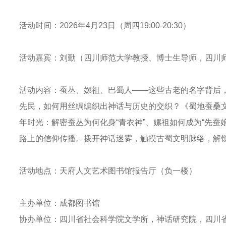
定位，建立与成都国家中
20本、中文期刊4本、外文图书6本；在成都图书馆每次可外借音像光盘1碟(
方案，并指导全市
按行政区划分的四川省志、成都市志、区县志、乡镇志和街道志，也有各种
提升的需要，在新馆建设中
话或网上续借1次/30天），超期滞纳金为0.1元/本 天。
活动时间：2026年4月23日（周四19:00-20:30）
业务包括：
作，依据有关标准
川省志》、《成都市志》均成套，新修的《四川省志》、《成都市志》和
旨和“创新与品牌”的服务理念
供的文献出处，获取原文。
普查规范》《古籍定
法排列，方便读者查阅。
sso.cdclib.cn)全部数字资源。
、图书的篇名目次信息。
中心简介
活动嘉宾：刘勤（四川师范大学教授、博士生导师，四川师
遗失，请至注册馆进行读者信息挂失登记。
请到成都市人社局服务窗口或服务渠道挂失，挂失的社保卡将不能在图书馆
活动内容：蚕丛、嫘祖、巴蜀人——这些古老的名字背后，
社保卡每次可外借中文图书20本、中文期刊4本、外文图书6本；在成都
团体的课题查询及信息定制（含剪报服务），可提供政策法规信息，市
动终端请在
Android
应用市场或苹果
App Store
下载“超星移动图书馆“
先民，如何用丝绸编织出神话与历史的交织？《蜀地蚕桑
30天），超期滞纳金为0.1元/本 天。
、公开课、书目检索等，仅面向成都图书馆的注册读者（身份证、旧证）
新注册说明
年时光：解密蚕丛为何化身“青衣神”、嫘祖如何成为“先蚕
读者（含通过24小时街区图书馆缴纳押金办证读者，部分读者持有单独的读者
式不同，
App
开启后登录账号和密码有差异，分别是：
路上的信仰传播。拨开神话迷雾，触摸古蜀文明脉络，解
文翁路馆一楼总服务台办理押金退还，重新用身份证或成都市社保卡进行读者注
一种方式提交委托：
的账号：身份证号 密码：注册时设置的密码
押金条”遗失或其中之一遗失时(24小时街区图书馆办证读者无需凭条，直接用
读者可获得初始积分300分，已注册的读者在积分系统上线时自动获得初
文献查阅室现场委托，与工作人员当面沟通，确定是否接受委托及其它
读者证号 密码：本人身份证号后8位
。
书或期刊可加2分，每天借书积分最多增加60分，每月借书积分最多增加
7859电话联系成都图书馆参考咨询部进行委托。
图书馆在成都市公共场所设置有60多台电子书借阅机，利用超星移动图书
金史
活动地点：天府人文艺术图书馆报告厅（负一楼）
林中丞书劄
带身份证复印件。
书或期刊每册每天扣减1分，损坏文献每册扣减25分；遗失文献按每册扣
间：周二—周五 上午9:00-12:00 下午13:00—17:00（法定节假日
积分可抵扣逾期滞纳金，1分可抵扣0.01元，只能全额抵扣。积分抵扣
2000多种常见人文期刊）的微信版本，无需登录直接使用，请关注成都
行政区划分上至省级年鉴，下至街道年鉴，涵盖四川省和成都市的各行各业
，4999册，绝大多数为刻本，兼有少量的稿本、抄本，总类丰富，保存
主办单位：成都图书馆
：
阅》、《参考》的微信版，请关注成都图书馆公众号，在“服务大厅”中可见
分类法排列，方便读者查阅。
二十家子书》《潜龙堂画谱》《唐土名胜图会》《林中丞书札》等书。《芥
协办单位：四川省社会科学院文学所，神话研究院，四川