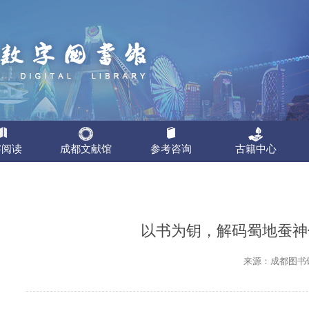
字阅读
成都文献馆
参考咨询
古籍中心
都市公共图书馆数字资源共享平台，成都市公共图书馆（成都图书馆+2
和各类数据库为基础，以其它图书馆和各个情报机构为外延，由专业的图
成都图书馆，是国
使 命“发展天府文化，建
能免费使用本站点的资源。数字资源包括超星电子书（学术视频）、龙源期
服务。
都市编制委员会办
书馆 联盟，实现市、区（
以书为钥，解码蜀地蚕神
自学平台、全国电子报刊索引、维普考试资源、职业全能培训库等近30种
责成都全域的古籍
可在全市22家公共图书馆免押金注册，身份证即为读者证，可在全市22家
服务，完善服务网络，免
保卡（全国统一标准具有金额功能的社会保障卡）可在全市22家公共图书馆
类文献资料的检索、静电复印、胶片还原、扫描、拍照、刻录、打印、装订
国家有关古籍保护
知识信息服务，提升市民
来源：成都图书
等形式传递给最终用户。
推动古籍保护工作
为“书香成都”和“文化之
成都市社保卡在享受以下服务内容：
定、标准，其涉及
领先的现代化城 市中心图
委托等多种途径递交您的文献申请。我们将在2个工作日内响应您的请求。
市古籍保护中心依